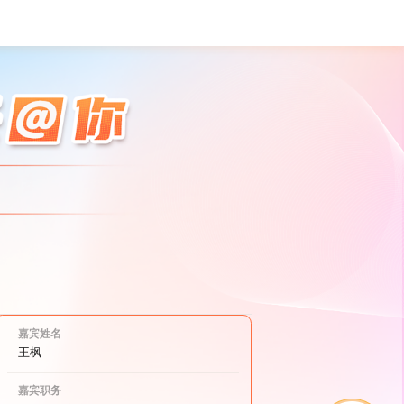
嘉宾姓名
王枫
嘉宾职务