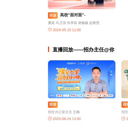
高校“面对面”-
回放
董延 马卫强 张李啦 谢巍巍 赵雅慧
2024-05-23 11:00
直播回放——招办主任@你
回放
回
招生办公室主任 王枫
招生
2025-06-24 14:00
2